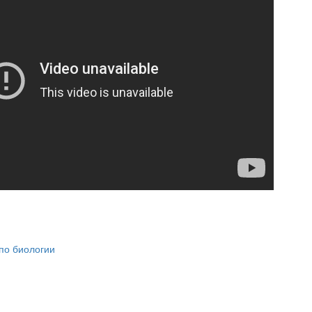
по биологии
сылка «Lancman School»