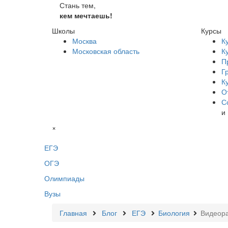
Стань тем,
кем мечтаешь!
Школы
Курсы
Москва
К
Московская область
К
П
Г
К
О
С
и
×
ЕГЭ
ОГЭ
Олимпиады
Вузы
Главная
Блог
ЕГЭ
Биология
Видеора