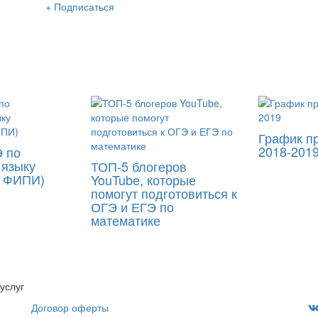
+ Подписаться
м нашу интересную и очень полезную рассылку
 раза в неделю: во вторник и пятницу
График п
2018-201
 по
 языку
ТОП-5 блогеров
я ФИПИ)
YouTube, которые
помогут подготовиться к
ОГЭ и ЕГЭ по
математике
услуг
Договор оферты