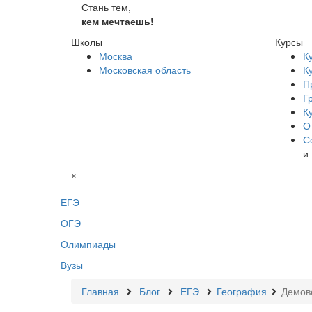
Стань тем,
кем мечтаешь!
Школы
Курсы
Москва
К
Московская область
К
П
Г
К
О
С
и
×
ЕГЭ
ОГЭ
Олимпиады
Вузы
Главная
Блог
ЕГЭ
География
Демов