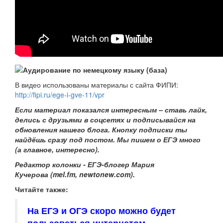
В видео использованы материалы с сайта ФИПИ:
http://fipi.ru/ege-i-gve-11/vpr
Если материал показался интересным – ставь лайк,
делись с друзьями в соцсетях и подписывайся на
обновления нашего
блога. Кнопку подписки ты
найдёшь сразу под постом. Мы пишем о ЕГЭ много
(а главное, интересно).
Редактор колонки - ЕГЭ-блогер Мария
Кучерова
(mel.fm, newtonew.com).
Читайте также:
На ЕГЭ и ОГЭ скоро можно будет
пользоваться интернетом