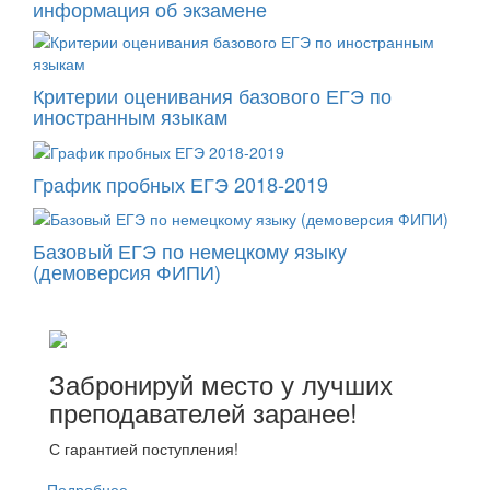
информация об экзамене
Критерии оценивания базового ЕГЭ по
иностранным языкам
График пробных ЕГЭ 2018-2019
Базовый ЕГЭ по немецкому языку
(демоверсия ФИПИ)
Забронируй место у лучших
преподавателей заранее!
С гарантией поступления!
Подробнее