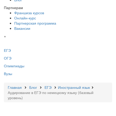
Партнерам
Франшиза курсов
Онлайн-курс
Партнерская программа
Вакансии
×
ЕГЭ
ОГЭ
Олимпиады
Вузы
Главная
Блог
ЕГЭ
Иностранный язык
Аудирование в ЕГЭ по немецкому языку (базовый
уровень)