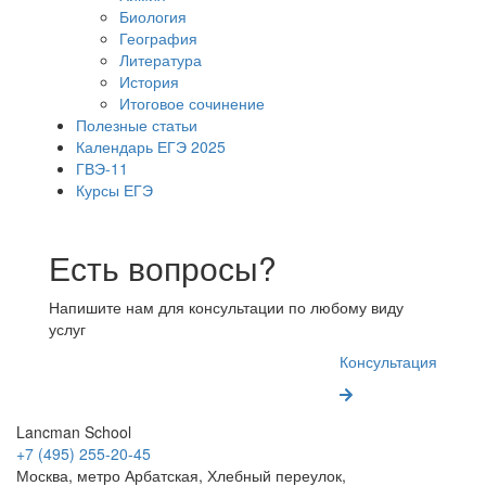
Биология
География
Литература
История
Итоговое сочинение
Полезные статьи
Календарь ЕГЭ 2025
ГВЭ-11
Курсы ЕГЭ
Есть вопросы?
Напишите нам для консультации по любому виду
услуг
Консультация
Lancman School
+7 (495) 255-20-45
Москва, метро Арбатская, Хлебный переулок,