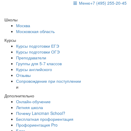
Меню
+7 (495) 255-20-45
Школы
Москва
Московская область
Курсы
Курсы подготовки ЕГЭ
Курсы подготовки ОГЭ
Преподаватели
Группы для 5-7 классов
Курсы английского
Отзывы
Сопровождение при поступлении
и
Дополнительно
Онлайн-обучение
Летняя школа
Почему Lancman School?
Бесплатная профориентация
Профориентация Pro
Блог