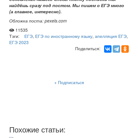
найдёшь сразу под постом. Мы пишем о ЕГЭ много
(а главное, интересно).
Обложка поста: pexels.com
11535
Тэги:
ЕГЭ
,
ЕГЭ по иностранному языку
,
апелляция ЕГЭ
,
ЕГЭ 2023
Поделиться:
Рассылка «Lancman School»
+ Подписаться
Мы отправляем нашу интересную и очень полезную
рассылку
два раза в неделю: во вторник и пятницу
Похожие статьи: