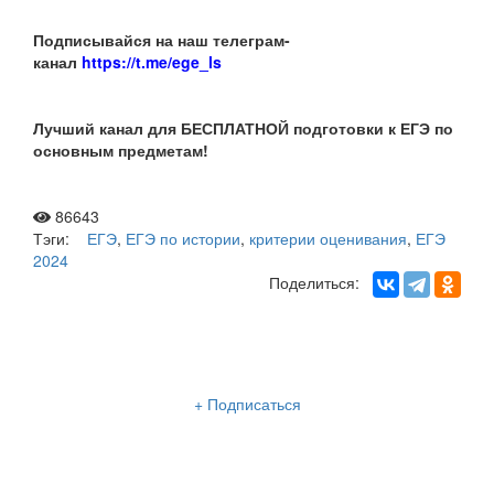
Подписывайся на наш телеграм-
канал
https://t.me/ege_ls
Лучший канал для БЕСПЛАТНОЙ подготовки к ЕГЭ по
основным предметам!
86643
Тэги:
ЕГЭ
,
ЕГЭ по истории
,
критерии оценивания
,
ЕГЭ
2024
Поделиться:
Рассылка «Lancman School»
+ Подписаться
Мы отправляем нашу интересную и очень полезную
рассылку
два раза в неделю: во вторник и пятницу