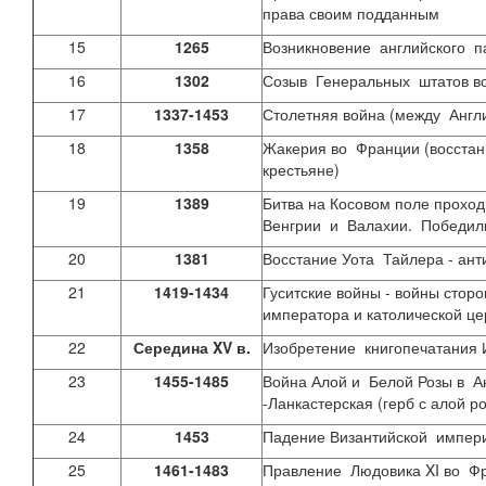
права своим подданным
15
1265
Возникновение английского 
16
1302
Созыв Генеральных штатов во
17
1337-1453
Столетняя война (между Анг
18
1358
Жакерия во Франции (восстан
крестьяне)
19
1389
Битва на Косовом поле прохо
Венгрии и Валахии. Победили
20
1381
Восстание Уота Тайлера - ан
21
1419-1434
Гуситские войны - войны стор
императора и католической це
22
Середина
XV
в.
Изобретение книгопечатания 
23
1455-1485
Война Алой и Белой Розы в А
-Ланкастерская (герб с алой р
24
1453
Падение Византийской импер
25
1461-1483
Правление Людовика XI во Ф