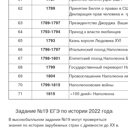
62
1789
Принятие Билля о правах в С
Декларация прав человека и 
63
1789-1797
Президентство Джорджа Ваши
64
1793-1794
Приход к власти якобинцев
65
1793
Казнь короля Людовика XVI
66
1796-1797
Итальянский поход Наполеона
67
1798-1801
Египетский поход Наполеона 
68
1799
Государственный переворот Н
69
1804
Провозглашение Наполеона и
70
1799-1815
Наполеоновские войны
71
1815
«100 дней» Наполеона
Задание №19 ЕГЭ по истории 2022 года
В высокобалльном задании №19 могут проверяться
знания по истории зарубежных стран с древности до XX в.