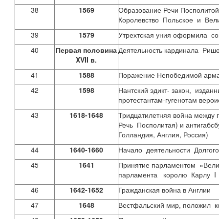
38
1569
Образование Речи Посполито
Королевство Польское и Вел
39
1579
Утрехтская уния оформила с
40
Первая половина
Деятельность кардинала Рише
XVII
в.
41
1588
Поражение Непобедимой арма
42
1598
Нантский эдикт- закон, изда
протестантам-гугенотам веро
43
1618-1648
Тридцатилетняя война между 
Речь Посполитая) и антигабсб
Голландия, Англия, Россия)
44
1640-1660
Начало деятельности Долгого
45
1641
Принятие парламентом «Вели
парламента королю Карлу I
46
1642-1652
Гражданская война в Англии
47
1648
Вестфальский мир, положил 