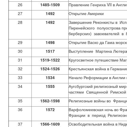
26
1485-1509
Правление Генриха VII в Анг
27
1492
Открытие Америки
28
1492
Завершение Реконкисты в Исп
Пиренейского полуострова пр
берберских) завоевателей в 8
29
1498
Открытие Васко да Гама морск
30
1517
Выступление Мартина Лютера 
31
1519-1522
Кругосветное путешествие Ма
32
1524-1526
Крестьянская война в Германи
33
1534
Начало Реформации в Англии в
34
1555
Аугсбургский религиозный ми
частями Священной Римско
35
1562-1598
Религиозные войны во Франц
36
1572
Варфоломеевская ночь во Фра
Франции в период Религиозн
37
1566-1609
Освободительная война в Ни