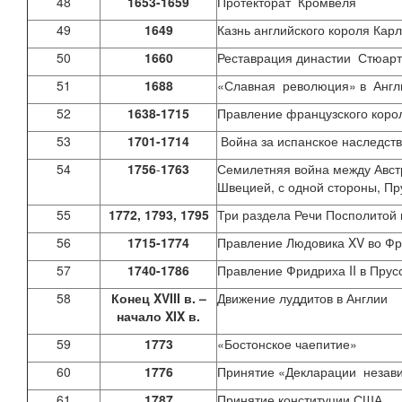
48
1653-1659
Протекторат Кромвеля
49
1649
Казнь английского короля Кар
50
1660
Реставрация династии Стюар
51
1688
«Славная революция» в Англ
52
1638-1715
Правление французского коро
53
1701-1714
Война за испанское наследст
54
1756
-
1763
Семилетняя война между Австр
Швецией, с одной стороны, Пр
55
1772, 1793, 1795
Три раздела Речи Посполитой 
56
1715-1774
Правление Людовика XV во Ф
57
1740-1786
Правление Фридриха II в Пру
58
Конец
XVIII
в. –
Движение луддитов в Англии
начало
XIX
в.
59
1773
«Бостонское чаепитие»
60
1776
Принятие «Декларации неза
61
1787
Принятие конституции США