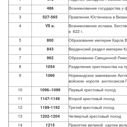
2
486
Возникновение государства у 
3
527-565
Правление Юстиниана в Визан
4
VII
в.
Возникновение ислама. Бегст
в 622 г.
5
800
Образование империи Карла В
6
843
Верденский раздел империи К
7
962
Образование Священной Римс
8
1054
Разделение христианства на п
9
1066
Нормандское завоевание Англ
войском короля англосаксов 
10
1096–1099
Первый крестовый поход
11
1147-1149
Второй крестовый поход
12
1189-1192
Третий крестовый поход
13
1202-1204
Четвертый крестовый поход
14
1215
Принятие великой хартии воль