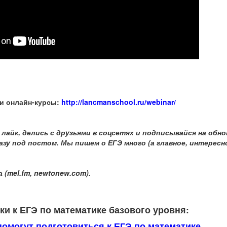
и онлайн-курсы:
http://lancmanschool.ru/webinar/
лайк, делись с друзьями в соцсетях и подписывайся на обн
зу под постом. Мы пишем о ЕГЭ много (а главное, интересно
ва
(mel.fm, newtonew.com).
и к ЕГЭ по математике базового уровня:
помогут подготовиться к ЕГЭ по математике