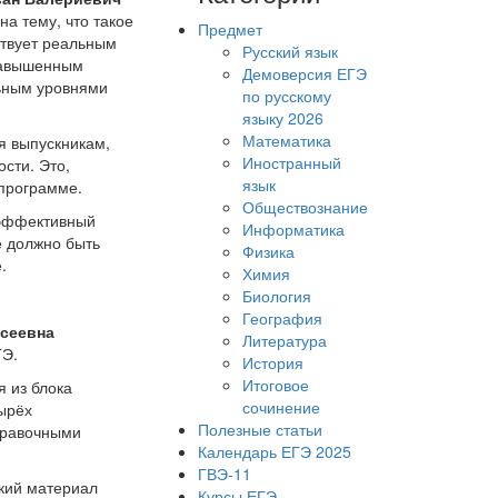
а тему, что такое
Предмет
ствует реальным
Русский язык
 завышенным
Демоверсия ЕГЭ
льным уровнями
по русскому
языку 2026
Математика
я выпускникам,
Иностранный
сти. Это,
язык
 программе.
Обществознание
еэффективный
Информатика
е должно быть
Физика
.
Химия
Биология
География
сеевна
Литература
ГЭ.
История
Итоговое
я из блока
сочинение
тырёх
Полезные статьи
справочными
Календарь ЕГЭ 2025
ГВЭ-11
кий материал
Курсы ЕГЭ