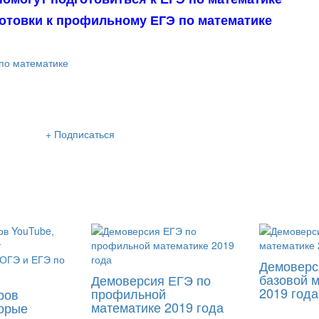
отовки к профильному ЕГЭ по математике
по математике
сылка «Lancman School»
+ Подписаться
м нашу интересную и очень полезную рассылку
 раза в неделю: во вторник и пятницу
Демоверс
базовой 
Демоверсия ЕГЭ по
2019 года
профильной
ров
математике 2019 года
торые