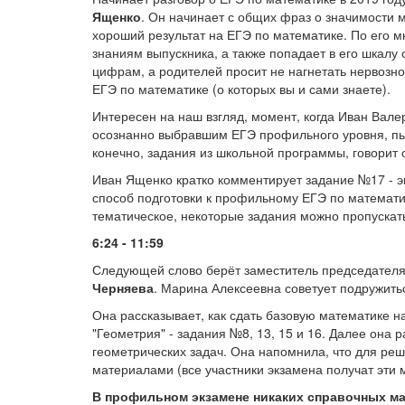
Ященко
. Он начинает с общих фраз о значимости м
хороший результат на ЕГЭ по математике. По его м
знаниям выпускника, а также попадает в его шкалу
цифрам, а родителей просит не нагнетать нервозн
ЕГЭ по математике (о которых вы и сами знаете).
Интересен на наш взгляд, момент, когда Иван Вале
осознанно выбравшим ЕГЭ профильного уровня, пыт
конечно, задания из школьной программы, говорит 
Иван Ященко кратко комментирует задание №17 - э
способ подготовки к профильному ЕГЭ по математи
тематическое, некоторые задания можно пропускать
6:24 - 11:59
Следующей слово берёт заместитель председателя
Черняева
. Марина Алексеевна советует подружить
Она рассказывает, как сдать базовую математике на 
"Геометрия" - задания №8, 13, 15 и 16. Далее она 
геометрических задач. Она напомнила, что для ре
материалами (все участники экзамена получат эти
В профильном экзамене никаких справочных ма