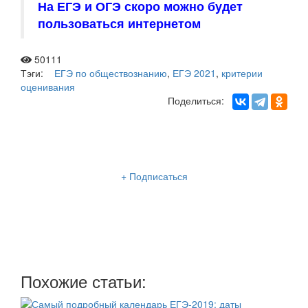
На ЕГЭ и ОГЭ скоро можно будет
пользоваться интернетом
50111
Тэги:
ЕГЭ по обществознанию
,
ЕГЭ 2021
,
критерии
оценивания
Поделиться:
Рассылка «Lancman School»
+ Подписаться
Мы отправляем нашу интересную и очень полезную
рассылку
два раза в неделю: во вторник и пятницу
Похожие статьи: