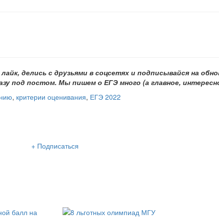
лайк, делись с друзьями в соцсетях и подписывайся на обн
зу под постом. Мы пишем о ЕГЭ много (а главное, интересно
анию
,
критерии оценивания
,
ЕГЭ 2022
сылка «Lancman School»
+ Подписаться
м нашу интересную и очень полезную рассылку
 раза в неделю: во вторник и пятницу