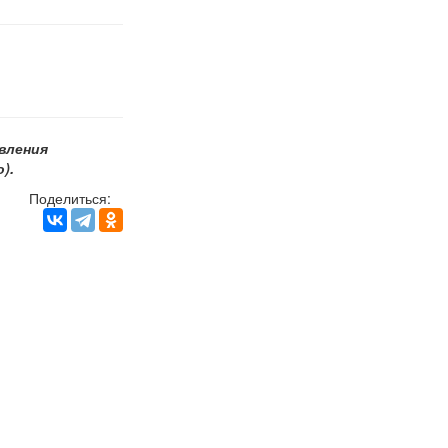
овления
).
Поделиться: