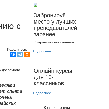
Забронируй
место у лучших
нию с
преподавателей
заранее!
С гарантией поступления!
Поделиться:
Подробнее
Онлайн-курсы
 досрочного
для 10-
классников
ателями
 нет опыта
Подробнее
очень
майских
Категории