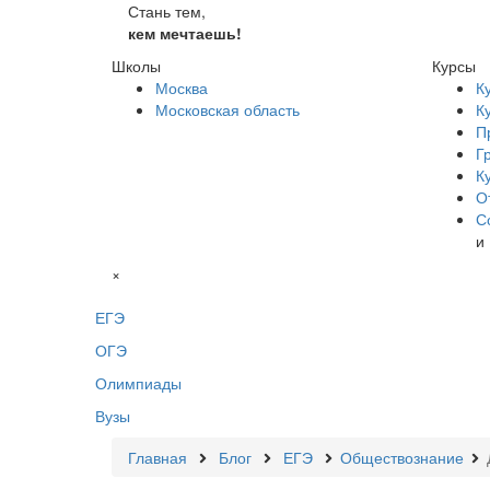
Стань тем,
кем мечтаешь!
Школы
Курсы
Москва
К
Московская область
К
П
Г
К
О
С
и
×
ЕГЭ
ОГЭ
Олимпиады
Вузы
Главная
Блог
ЕГЭ
Обществознание