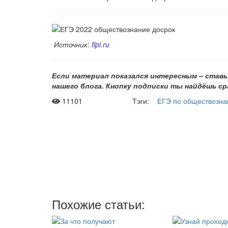
Источник:
fipi.ru
Если материал показался интересным – ставь 
нашего
блога. Кнопку подписки ты найдёшь сра
11101
Тэги:
ЕГЭ по обществозн
Рас
Мы отправляе
два
Похожие статьи: