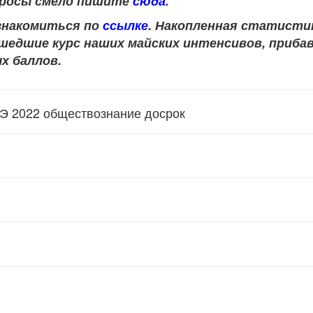
опросы смело пишите
сюда
.
знакомиться по
ссылке
. Накопленная статисти
ошедшие курс наших майских интенсивов, приб
ых баллов.