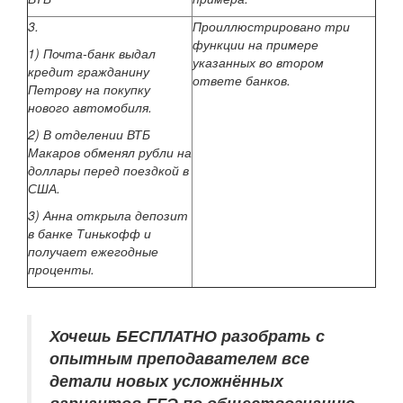
3.
Проиллюстрировано три
функции на примере
1) Почта-банк выдал
указанных во втором
кредит гражданину
ответе банков.
Петрову на покупку
нового автомобиля.
2) В отделении ВТБ
Макаров обменял рубли на
доллары перед поездкой в
США.
3) Анна открыла депозит
в банке Тинькофф и
получает ежегодные
проценты.
Хочешь БЕСПЛАТНО разобрать
с
опытным преподавателем
все
детали новых усложнённых
вариантов ЕГЭ по обществознанию