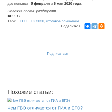
две попытки -
5 февраля
и
6 мая 2020 года
.
Обложка поста: pixabay.com
9917
Тэги:
ЕГЭ
,
ЕГЭ 2020
,
итоговое сочинение
Поделиться:
Рассылка «Lancman School»
+ Подписаться
Мы отправляем нашу интересную и очень полезную
рассылку
два раза в неделю: во вторник и пятницу
Похожие статьи:
Чем ГВЭ отличается от ГИА и ЕГЭ?