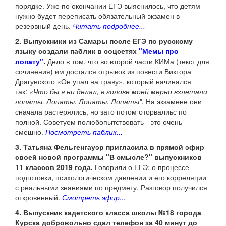
порядке. Уже по окончании ЕГЭ выяснилось, что детям
нужно будет переписать обязательный экзамен в
резервный день.
Читать подробнее...
2. Выпускники из Самары после ЕГЭ по русскому
языку создали паблик в соцсетях
"Мемы про
лопату"
.
Дело в том, что во второй части КИМа (текст для
сочинения) им достался отрывок из повести Виктора
Драгунского «Он упал на траву», который начинался
так:
«Что бы я ни делал, в голове моей мерно взлетали
лопаты. Лопаты. Лопаты. Лопаты".
На экзамене они
сначала растерялись, но зато потом оторвалиьс по
полной. Советуем полюбопытствовать - это очень
смешно.
Посмотреть паблик...
3. Татьяна Фельгенгауэр пригласила в прямой эфир
своей новой программы "В смысле?" выпускников
11 классов 2019 года.
Говорили о ЕГЭ: о процессе
подготовки, психологическом давлении и его корреляции
с реальными знаниями по предмету. Разговор получился
откровенный.
Смотреть эфир...
4. Выпускник кадетского класса школы №18 города
Курска добровольно сдал телефон за 40 минут до