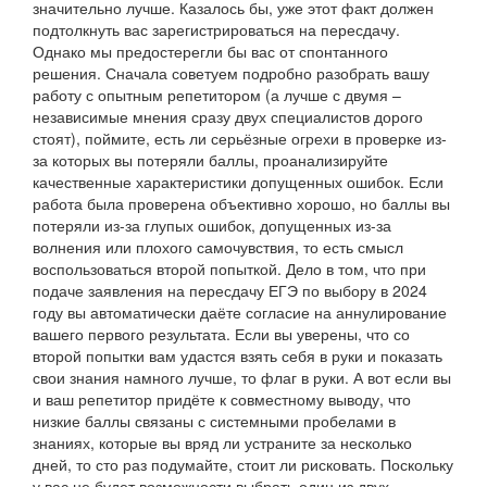
значительно лучше. Казалось бы, уже этот факт должен
подтолкнуть вас зарегистрироваться на пересдачу.
Однако мы предостерегли бы вас от спонтанного
решения. Сначала советуем подробно разобрать вашу
работу с опытным репетитором (а лучше с двумя –
независимые мнения сразу двух специалистов дорого
стоят), поймите, есть ли серьёзные огрехи в проверке из-
за которых вы потеряли баллы, проанализируйте
качественные характеристики допущенных ошибок. Если
работа была проверена объективно хорошо, но баллы вы
потеряли из-за глупых ошибок, допущенных из-за
волнения или плохого самочувствия, то есть смысл
воспользоваться второй попыткой. Дело в том, что при
подаче заявления на пересдачу ЕГЭ по выбору в 2024
году вы автоматически даёте согласие на аннулирование
вашего первого результата. Если вы уверены, что со
второй попытки вам удастся взять себя в руки и показать
свои знания намного лучше, то флаг в руки. А вот если вы
и ваш репетитор придёте к совместному выводу, что
низкие баллы связаны с системными пробелами в
знаниях, которые вы вряд ли устраните за несколько
дней, то сто раз подумайте, стоит ли рисковать. Поскольку
у вас не будет возможности выбрать один из двух