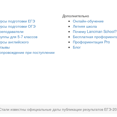
Дополнительно
урсы подготовки ЕГЭ
Онлайн-обучение
урсы подготовки ОГЭ
Летняя школа
реподаватели
Почему Lancman School?
руппы для 5-7 классов
Бесплатная профориент
урсы английского
Профориентация Pro
тзывы
Блог
опровождение при поступлении
Стали известны официальные даты публикации результатов ЕГЭ-2