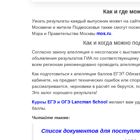
Как и где мо
Узнать результаты каждый выпускник может на сай
Москвичи и жители Подмосковья также смогут посм
Мэра и Правительства Москвы
mos.ru
.
Как и когда можно п
Согласно закону апелляция о несогласии с выстав
объявления результатов ГИА по соответствующему у
всем регионам рекомендовано проводить апелляц
Как подготовиться к апелляции баллов ЕГЭ? Обязат
кабинете, на предмет технических ошибок или спор
рассматривается, черновики в расчёт не берутся,
Это залог хорошего результата!
Курсы ЕГЭ и ОГЭ Lancman School
желают вам уда
баллы.
Читайте также:
Список документов для поступлен