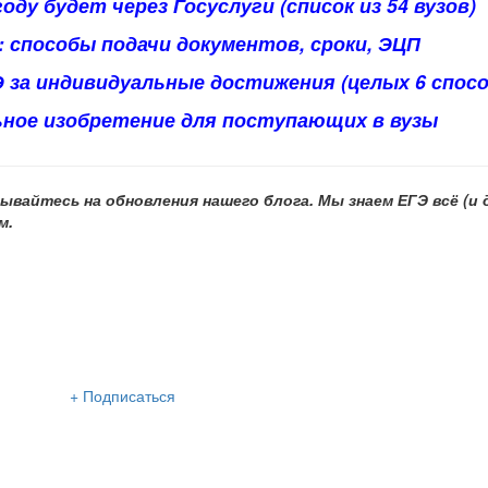
году будет через Госуслуги (список из 54 вузов)
: способы подачи документов, сроки, ЭЦП
 за индивидуальные достижения (целых 6 спосо
ьное изобретение для поступающих в вузы
ывайтесь на обновления нашего
блога. Мы знаем ЕГЭ всё (и 
м.
сылка «Lancman School»
+ Подписаться
м нашу интересную и очень полезную рассылку
 раза в неделю: во вторник и пятницу