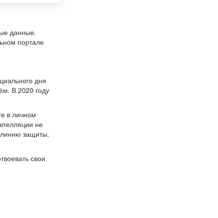
ные данные.
льном портале
ициального дня
ём. В 2020 году
те в личном
 апелляции не
 линию защиты.
твоевать свои