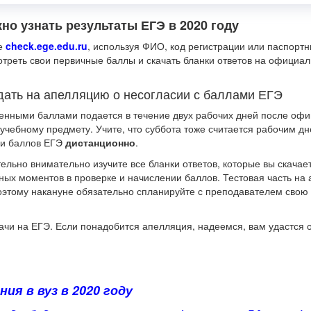
жно узнать результаты ЕГЭ в 2020 году
те
check.ege.edu.ru
, используя ФИО, код регистрации или паспорт
отреть свои первичные баллы и скачать бланки ответов на официа
одать на апелляцию о несогласии с баллами ЕГЭ
ленными баллами подается в течение двух рабочих дней после оф
чебному предмету. Учите, что суббота тоже считается рабочим дн
ии баллов ЕГЭ
дистанционно
.
ельно внимательно изучите все бланки ответов, которые вы скачае
ных моментов в проверке и начислении баллов. Тестовая часть на
 поэтому накануне обязательно спланируйте с преподавателем свою
чи на ЕГЭ. Если понадобится апелляция, надеемся, вам удастся о
ия в вуз в 2020 году